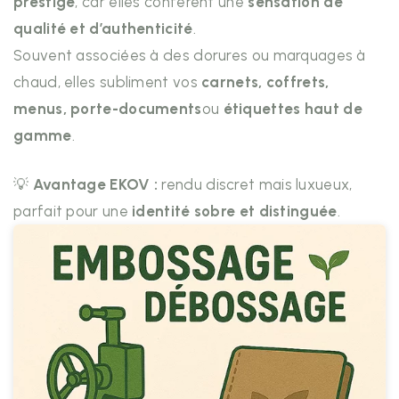
prestige
, car elles confèrent une
sensation de
qualité et d’authenticité
.
Souvent associées à des dorures ou marquages à
chaud, elles subliment vos
carnets, coffrets,
menus, porte-documents
ou
étiquettes haut de
gamme
.
💡
Avantage EKOV :
rendu discret mais luxueux,
parfait pour une
identité sobre et distinguée
.