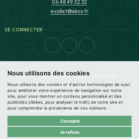
06.48.49.52.32
evallet@ekov.fr
SE CONNECTER
Nous utilisons des cookies
ACCUEIL
NOS GAMMES
GUIDES TECHNIQUES
Nous utilisons des cookies et d'autres technologies de suivi
ACTUALITÉS
CONTACT
pour améliorer votre expérience de navigation sur notre
site, pour vous montrer un contenu personnalisé et des
publicités ciblées, pour analyser le trafic de notre site et
pour comprendre la provenance de nos visiteurs.
MENTIONS LÉGALES
CONFIDENTIALITÉ
COOKIES
J'accepte
© 2026 EKOV PAR
Je refuse